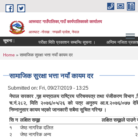
Skip to main content
आरूघाट गाउँपालिका,गाउँ कार्यपालिकाको कार्यालय
आरुघाट -गोरखा : गण्डकी प्रदेश, नेपाल
सूचना :
परीक्षा मिति प्रकाशन सम्बन्धि सूचना ।
अन्तिम नजिता प्रकाशन सम्ब
You are here
Home
» सामाजिक सुरक्षा भत्ता नयाँ कायम दर
सामाजिक सुरक्षा भत्ता नयाँ कायम दर
Submitted on:
Fri, 09/27/2019 - 13:25
नेपाल सरकार ,गृह मन्त्रालय राष्ट्रिय परिचयपत्र तथा पंजीकरण विभाग ,
च.नं.२८२, मिति २०७६/०५/२६ को पत्र अनुरुप आ.व.२०७६/०७७ देखि 
निम्नानुसार कायम भएको जानकारी सबैमा सुचित गरिन्छ ।
सि न
लक्षित समूह
लक्षित समूहले पाउने
१
जेष्ठ नागरिक दलित
१
२
जेष्ठ नागरिक अन्य
२