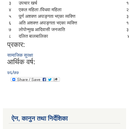
३
उपचार खर्च
१
४
एकल महिला /विधवा महिला
२
५
पूर्ण अशक्त्त अपाङ्गता भएका व्यक्त्ति
३
६
अति अशक्त्त अपाङ्गता भएका व्यक्त्ति
१
७
लोपोन्मुख आदिवासी जनजाति
३
आ.व २०७४/०७५ तेस्रो चौमासीक सामाजिक सुरक्षा भत्ता पाउनुहुने वडागत लाभ ग्राहीहरुको सूची |
८
दलित बालबालिका
प्रकार:
सामाजिक सुरक्षा
आर्थिक वर्ष:
७६/७७
आरुघाट गाउँपालिकाको प्रशासकीय कार्यविधि (नियमित गर्ने ) एेन, २०७४
ऐन, कानुन तथा निर्देशिका