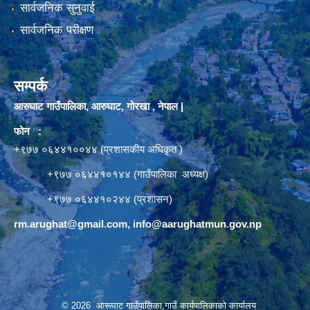
सार्वजनिक सुनुवाई
सार्वजनिक परीक्षण
सम्पर्क
आरुघाट गाउँपालिका, आरुघाट, गोरखा , नेपाल |
फोन :
+९७७ ०६४४१००४४ (प्रशासकीय अधिकृत )
+९७७ ०६४४१०१४४ (गाउँपालिका अध्यक्ष)
+९७७ ०६४४१०२४४ (प्रशासन)
rm.arughat@gmail.com
,
info@aarughatmun.gov.np
© 2026 आरूघाट गाउँपालिका,गाउँ कार्यपालिकाको कार्यालय