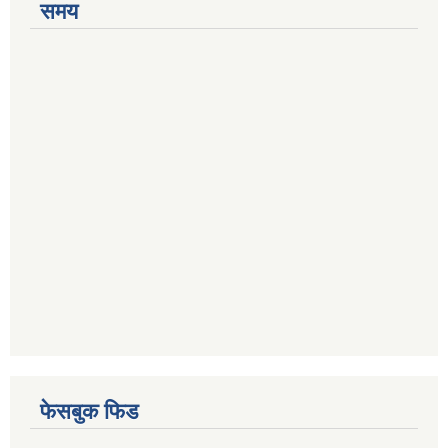
समय
फेसबुक फिड