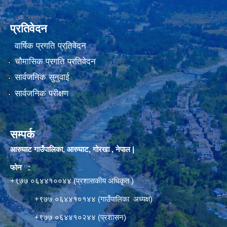
प्रतिवेदन
वार्षिक प्रगति प्रतिवेदन
चौमासिक प्रगति प्रतिवेदन
सार्वजनिक सुनुवाई
सार्वजनिक परीक्षण
सम्पर्क
आरुघाट गाउँपालिका, आरुघाट, गोरखा , नेपाल |
फोन :
+९७७ ०६४४१००४४ (प्रशासकीय अधिकृत )
+९७७ ०६४४१०१४४ (गाउँपालिका अध्यक्ष)
+९७७ ०६४४१०२४४ (प्रशासन)