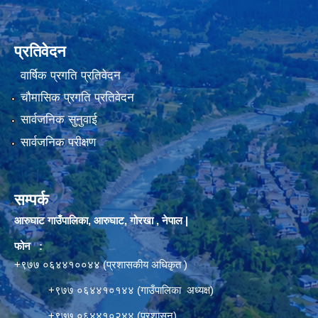
प्रतिवेदन
वार्षिक प्रगति प्रतिवेदन
चौमासिक प्रगति प्रतिवेदन
सार्वजनिक सुनुवाई
सार्वजनिक परीक्षण
सम्पर्क
आरुघाट गाउँपालिका, आरुघाट, गोरखा , नेपाल |
फोन :
+९७७ ०६४४१००४४ (प्रशासकीय अधिकृत )
+९७७ ०६४४१०१४४ (गाउँपालिका अध्यक्ष)
+९७७ ०६४४१०२४४ (प्रशासन)