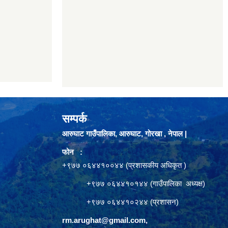
सम्पर्क
आरुघाट गाउँपालिका, आरुघाट, गोरखा , नेपाल |
फोन :
+९७७ ०६४४१००४४ (प्रशासकीय अधिकृत )
+९७७ ०६४४१०१४४ (गाउँपालिका अध्यक्ष)
+९७७ ०६४४१०२४४ (प्रशासन)
rm.arughat@gmail.com
,