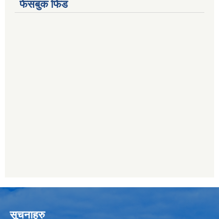
फेसबुक फिड
सूचनाहरु