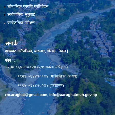
चौमासिक प्रगति प्रतिवेदन
सार्वजनिक सुनुवाई
सार्वजनिक परीक्षण
सम्पर्क
आरुघाट गाउँपालिका, आरुघाट, गोरखा , नेपाल |
फोन :
+९७७ ०६४४१००४४ (प्रशासकीय अधिकृत )
+९७७ ०६४४१०१४४ (गाउँपालिका अध्यक्ष)
+९७७ ०६४४१०२४४ (प्रशासन)
rm.arughat@gmail.com
,
info@aarughatmun.gov.np