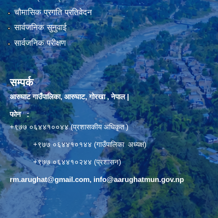
चौमासिक प्रगति प्रतिवेदन
सार्वजनिक सुनुवाई
सार्वजनिक परीक्षण
सम्पर्क
आरुघाट गाउँपालिका, आरुघाट, गोरखा , नेपाल |
फोन :
+९७७ ०६४४१००४४ (प्रशासकीय अधिकृत )
+९७७ ०६४४१०१४४ (गाउँपालिका अध्यक्ष)
+९७७ ०६४४१०२४४ (प्रशासन)
rm.arughat@gmail.com
,
info@aarughatmun.gov.np