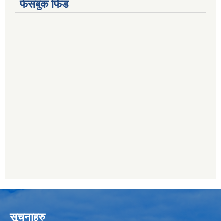
फेसबुक फिड
सूचनाहरु