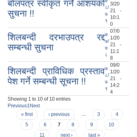
७
बोलपत्र स्वीकृत गर्ने आशयको
3/20
८/
21 -
सुचना !!
७
10:1
९
0
07/0
७
शिलबन्दी दरभाउपत्र रद्द
1/20
७/
21 -
सम्बन्धी सुचना
७
11:1
८
8
09/0
७
शिलबन्दी प्राविधिक प्रस्ताव
1/20
८/
21 -
पेश गर्ने सम्बन्धी सूचना !!
७
14:2
९
4
Showing 1 to 10 of 10 entries
Previous
1
Next
Pages
« first
‹ previous
…
3
4
5
6
7
8
9
10
11
next ›
last »