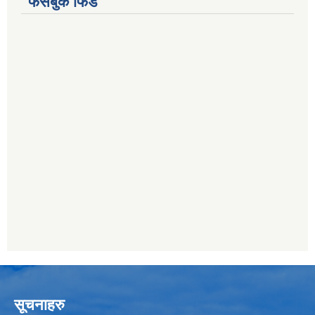
फेसबुक फिड
सूचनाहरु