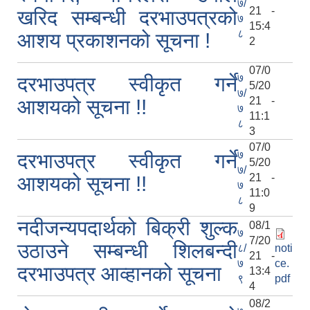
७/
21 -
खरिद सम्बन्धी दरभाउपत्रको
७
15:4
८
आशय प्रकाशनको सूचना !
2
07/0
७
दरभाउपत्र स्वीकृत गर्ने
5/20
७/
21 -
आशयको सूचना !!
७
11:1
८
3
07/0
७
दरभाउपत्र स्वीकृत गर्ने
5/20
७/
21 -
आशयको सूचना !!
७
11:0
८
9
नदीजन्यपदार्थको बिक्री शुल्क
08/1
७
7/20
उठाउने सम्बन्धी शिलबन्दी
८/
noti
21 -
७
ce.
दरभाउपत्र आव्हानको सूचना
13:4
९
pdf
4
08/2