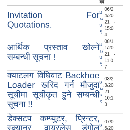
वर्ष
06/2
७
Invitation For
4/20
८/
21 -
Quotations.
७
15:0
९
आ.व २०७४/०७५ तेस्रो चौमासीक सामाजिक सुरक्षा भत्ता पाउनुहुने वडागत लाभ ग्राहीहरुको सूची |
4
08/1
७
आर्थिक प्रस्ताव खोल्ने
1/20
८/
21 -
सम्बन्धी सूचना !
७
11:0
९
7
क्याटलग विघिवाट Backhoe
08/2
७
Loader खरिद गर्न मौजुदा
3/20
८/
21 -
सूचीमा सूचीकृत हुने सम्बन्धी
७
10:1
९
सूचना !!
3
डेक्सटप कम्प्युटर, प्रिन्टर,
आरुघाट गाउँपालिकाको प्रशासकीय कार्यविधि (नियमित गर्ने ) एेन, २०७४
07/0
७
स्क्यानर, वायरलेस डंगोल
6/20