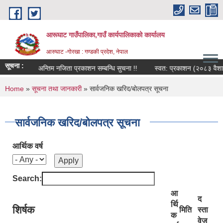
Skip to main content
आरूघाट गाउँपालिका,गाउँ कार्यपालिकाको कार्यालय
आरुघाट -गोरखा : गण्डकी प्रदेश, नेपाल
सूचना :
 ।
अन्तिम नजिता प्रकाशन सम्बन्धि सुचना !!
स्वत: प्रकाशन (२०८३ वैशाख १ द
You are here
Home
»
सूचना तथा जानकारी
» सार्वजनिक खरिद/बोलपत्र सूचना
सार्वजनिक खरिद/बोलपत्र सूचना
आर्थिक वर्ष
Search:
आ
द
र्थि
शिर्षक
मिति
स्ता
क
वेज