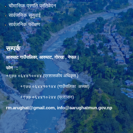
चौमासिक प्रगति प्रतिवेदन
सार्वजनिक सुनुवाई
सार्वजनिक परीक्षण
सम्पर्क
आरुघाट गाउँपालिका, आरुघाट, गोरखा , नेपाल |
फोन :
+९७७ ०६४४१००४४ (प्रशासकीय अधिकृत )
+९७७ ०६४४१०१४४ (गाउँपालिका अध्यक्ष)
+९७७ ०६४४१०२४४ (प्रशासन)
rm.arughat@gmail.com
,
info@aarughatmun.gov.np