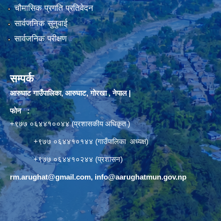
चौमासिक प्रगति प्रतिवेदन
सार्वजनिक सुनुवाई
सार्वजनिक परीक्षण
सम्पर्क
आरुघाट गाउँपालिका, आरुघाट, गोरखा , नेपाल |
फोन :
+९७७ ०६४४१००४४ (प्रशासकीय अधिकृत )
+९७७ ०६४४१०१४४ (गाउँपालिका अध्यक्ष)
+९७७ ०६४४१०२४४ (प्रशासन)
rm.arughat@gmail.com
,
info@aarughatmun.gov.np