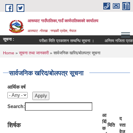
Skip to main content
आरूघाट गाउँपालिका,गाउँ कार्यपालिकाको कार्यालय
आरुघाट -गोरखा : गण्डकी प्रदेश, नेपाल
सूचना :
परीक्षा मिति प्रकाशन सम्बन्धि सूचना ।
अन्तिम नजिता प्रकाशन सम्
You are here
Home
»
सूचना तथा जानकारी
» सार्वजनिक खरिद/बोलपत्र सूचना
सार्वजनिक खरिद/बोलपत्र सूचना
आर्थिक वर्ष
Search:
आ
द
र्थि
शिर्षक
मिति
स्ता
क
वेज