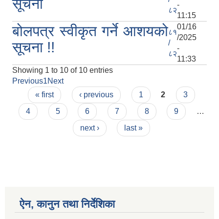
सूचना
-
८२
11:15
01/16
बोलपत्र स्वीकृत गर्ने आशयको
८१
/2025
/
सूचना !!
-
८२
11:33
Showing 1 to 10 of 10 entries
Previous
1
Next
Pages
« first
‹ previous
1
2
3
4
5
6
7
8
9
…
next ›
last »
ऐन, कानुन तथा निर्देशिका