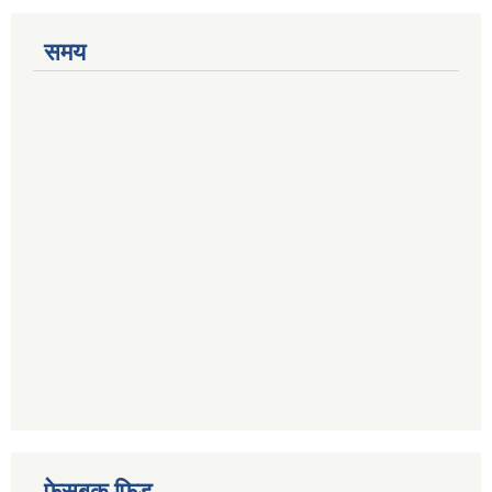
समय
फेसबुक फिड