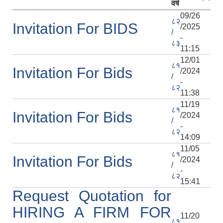
वर्ष
09/26
८२
Invitation For BIDS
/2025
/
-
८३
11:15
आ.व २०७४/०७५ तेस्रो चौमासीक सामाजिक सुरक्षा भत्ता पाउनुहुने वडागत लाभ ग्राहीहरुको सूची |
12/01
८१
Invitation For Bids
/2024
/
-
८२
11:38
11/19
८१
Invitation For Bids
/2024
/
-
८२
14:09
11/05
८१
Invitation For Bids
/2024
/
-
८२
15:41
Request Quotation for
आरुघाट गाउँपालिकाको प्रशासकीय कार्यविधि (नियमित गर्ने ) एेन, २०७४
HIRING A FIRM FOR
11/20
८१