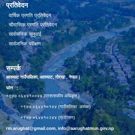
प्रतिवेदन
वार्षिक प्रगति प्रतिवेदन
चौमासिक प्रगति प्रतिवेदन
सार्वजनिक सुनुवाई
सार्वजनिक परीक्षण
सम्पर्क
आरुघाट गाउँपालिका, आरुघाट, गोरखा , नेपाल |
फोन :
+९७७ ०६४४१००४४ (प्रशासकीय अधिकृत )
+९७७ ०६४४१०१४४ (गाउँपालिका अध्यक्ष)
+९७७ ०६४४१०२४४ (प्रशासन)
rm.arughat@gmail.com
,
info@aarughatmun.gov.np