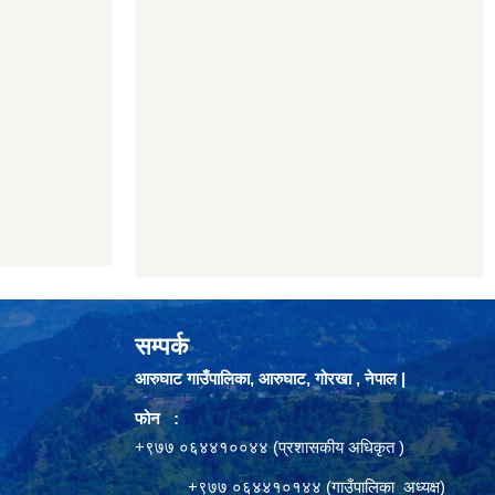
सम्पर्क
आरुघाट गाउँपालिका, आरुघाट, गोरखा , नेपाल |
फोन :
+९७७ ०६४४१००४४ (प्रशासकीय अधिकृत )
+९७७ ०६४४१०१४४ (गाउँपालिका अध्यक्ष)