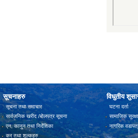
सूचनाहरु
विधुतीय शुस
सूचना तथा समाचार
घटना दर्ता
सार्वजनिक खरीद /बोलपत्र सूचना
सामाजिक सुरक्ष
एन, कानुन तथा निर्देशिका
नागरिक वडापत्
कर तथा शुल्कहरु