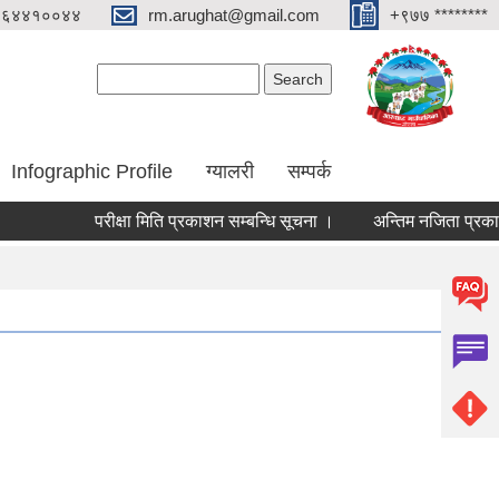
०६४४१००४४
rm.arughat@gmail.com
+९७७ ********
Search form
Search
Infographic Profile
ग्यालरी
सम्पर्क
परीक्षा मिति प्रकाशन सम्बन्धि सूचना ।
अन्तिम नजिता प्रकाशन सम्ब