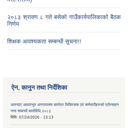
२०८३ श्रावण ८ गते बसेको गाउँकार्यपालिकाको बैठक
निर्णय
आ.व २०७४/०७५ तेस्रो चौमासीक सामाजिक सुरक्षा भत्ता पाउनुहुने वडागत लाभ ग्राहीहरुको सूची |
शिक्षक आवश्यकता सम्बन्धी सुचना!!
ऐन, कानुन तथा निर्देशिका
आरुघाट आधारभूत अस्पतालमा कार्यरत चिकित्सक एवं कर्मचारीहरुको प्रोत्साहन
भत्ता सम्बन्धी कार्यविधि,२०८३
आरुघाट गाउँपालिकाको प्रशासकीय कार्यविधि (नियमित गर्ने ) एेन, २०७४
मिति:
07/24/2026 - 13:13