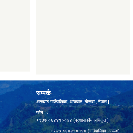
सम्पर्क
आरुघाट गाउँपालिका, आरुघाट, गोरखा , नेपाल |
फोन :
+९७७ ०६४४१००४४ (प्रशासकीय अधिकृत )
+९७७ ०६४४१०१४४ (गाउँपालिका अध्यक्ष)