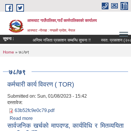
Skip to main content
आरूघाट गाउँपालिका,गाउँ कार्यपालिकाको कार्यालय
आरुघाट -गोरखा : गण्डकी प्रदेश, नेपाल
सूचना :
ि सूचना ।
अन्तिम नजिता प्रकाशन सम्बन्धि सुचना !!
स्वत: प्रकाशन (२०८३ वैश
You are here
Home
» ७८/७९
७८/७९
कर्मचारी कार्य विवरण ( TOR)
Submitted on:
Sun, 01/08/2023 - 15:42
दस्तावेज:
63b52fc9e0c79.pdf
Read more
about कर्मचारी कार्य विवरण ( TOR)
सार्वजनिक खर्चको मापदण्ड, कार्यविधि र मितव्ययिता