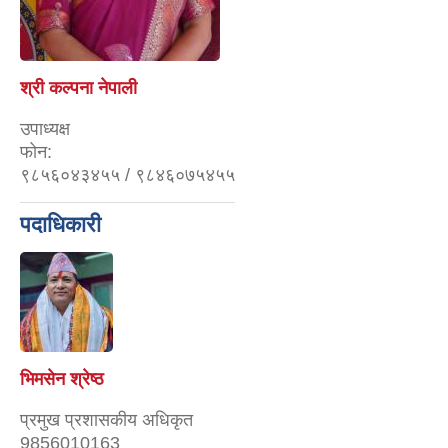
श्री कल्पना नेपाली
उपाध्यक्ष
फोन:
९८५६०४३४५५ / ९८४६०७५४५५
पदाधिकारी
भिमसेन श्रेष्ठ
प्रमुख प्रशासकीय अधिकृत
9856010163