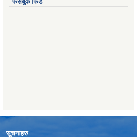
फेसबुक फिड
सूचनाहरु