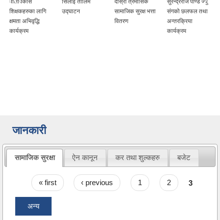
बालविकास
सिलाई तालिम
दोस्रो त्रैमासिक
सुरेन्द्रराज पाण्डे ज्यु
शिक्षकहरुका लागि
उद्घाटन
सामाजिक सुरक्ष भत्ता
संगको छलफल तथा
क्षमता अभिवृद्धि
वितरण
अन्तरक्रिया
कार्यक्रम
कार्यक्रम
जानकारी
सामाजिक सुरक्षा
ऐन कानून
कर तथा शुल्कहरु
बजेट
Pages
« first
‹ previous
1
2
3
अन्य