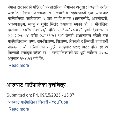
नेपाल सरकारको पछिल्लो प्रशासनिक विभाजन अनुसार गण्डकी प्रदेश
अन्तर्गत गोरखा जिल्लाका ११ स्थानीय तहहरूमध्ये एक आरूघाट
गाउँपालिका साविकका ५ वटा गा.वि.स.हरु (आरुचनौटे, आरुपोखरी,
आरुअर्बाङ्ग, मान्बु र थुमी) मिलेर स्थापना भएको हो । भौगोलिक
आ.व २०७४/०७५ तेस्रो चौमासीक सामाजिक सुरक्षा भत्ता पाउनुहुने वडागत लाभ ग्राहीहरुको सूची |
०
०
हिसाबले ८४
४४’३१.९६” देखि ८४
५८’२०.०९” पूर्वी देशान्तर र
०
०
२८
२’२१.५५” देखि २८
११’५६.१२” उत्तरी अक्षांशसम्म रहेको यस
गाउँपालिकामा उष्ण, सम-शितोष्ण, शितोष्ण, लेकाली र हिमाली हावापानी
पाईन्छ । यो गाउँपालिका समुद्री सतहबाट ४७९ मिटर देखि ३७३५
मिटरको उचाइमा रहेको छ । गाउँपालिकाको घर धुरी सर्वेक्षण २०७८
अनुसार १५४.५६ वर्ग.कि.
Read more
about आरुघाट गाउँपालिकाको संक्षिप्त परिचय
आरुघाट गाउँपालिका वृत्तचित्र
Submitted on:
Fri, 09/15/2023 - 13:37
आरुघाट गाउँपालिका चिनारी - YouTube
आरुघाट गाउँपालिकाको प्रशासकीय कार्यविधि (नियमित गर्ने ) एेन, २०७४
Read more
about आरुघाट गाउँपालिका वृत्तचित्र