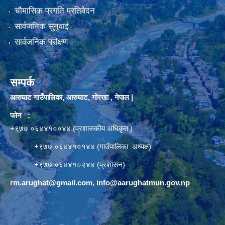
चौमासिक प्रगति प्रतिवेदन
सार्वजनिक सुनुवाई
सार्वजनिक परीक्षण
सम्पर्क
आरुघाट गाउँपालिका, आरुघाट, गोरखा , नेपाल |
फोन :
+९७७ ०६४४१००४४ (प्रशासकीय अधिकृत )
+९७७ ०६४४१०१४४ (गाउँपालिका अध्यक्ष)
+९७७ ०६४४१०२४४ (प्रशासन)
rm.arughat@gmail.com
,
info@aarughatmun.gov.np