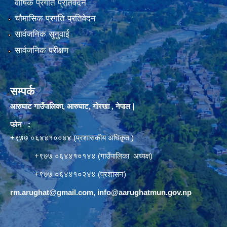
वार्षिक प्रगति प्रतिवेदन
चौमासिक प्रगति प्रतिवेदन
सार्वजनिक सुनुवाई
सार्वजनिक परीक्षण
सम्पर्क
आरुघाट गाउँपालिका, आरुघाट, गोरखा , नेपाल |
फोन :
+९७७ ०६४४१००४४ (प्रशासकीय अधिकृत )
+९७७ ०६४४१०१४४ (गाउँपालिका अध्यक्ष)
+९७७ ०६४४१०२४४ (प्रशासन)
rm.arughat@gmail.com
,
info@aarughatmun.gov.np