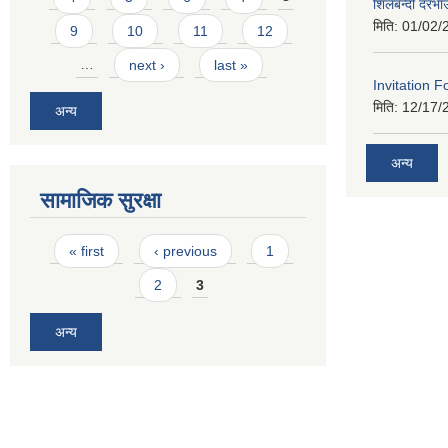
शिलबन्दी दरभा
मिति:
01/02/
9
10
11
12
…
next ›
last »
Invitation F
मिति:
12/17/
अन्य
अन्य
सामाजिक सुरक्षा
Pages
« first
‹ previous
1
2
3
अन्य