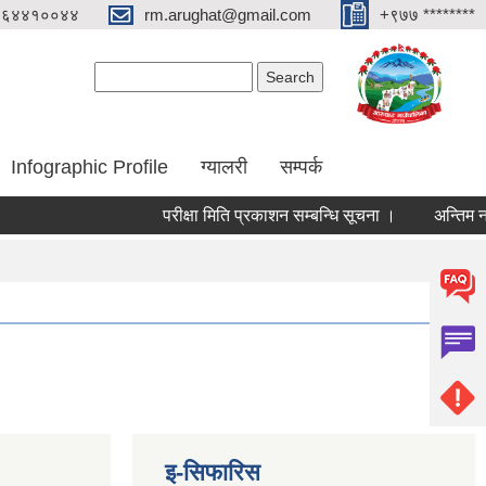
०६४४१००४४
rm.arughat@gmail.com
+९७७ ********
Search form
Search
Infographic Profile
ग्यालरी
सम्पर्क
परीक्षा मिति प्रकाशन सम्बन्धि सूचना ।
अन्तिम नजिता 
इ-सिफारिस