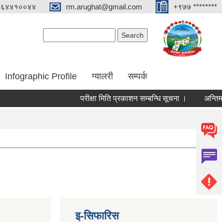
०६४४१००४४
rm.arughat@gmail.com
+९७७ ********
Search form
Search
Infographic Profile
ग्यालरी
सम्पर्क
परीक्षा मिति प्रकाशन सम्बन्धि सूचना ।
अन्तिम नजि
इ-सिफारिस