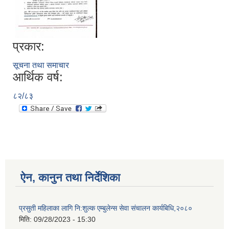
प्रकार:
आ.व २०७४/०७५ तेस्रो चौमासीक सामाजिक सुरक्षा भत्ता पाउनुहुने वडागत लाभ ग्राहीहरुको सूची |
सूचना तथा समाचार
आर्थिक वर्ष:
८२/८३
ऐन, कानुन तथा निर्देशिका
आरुघाट गाउँपालिकाको प्रशासकीय कार्यविधि (नियमित गर्ने ) एेन, २०७४
प्रसुती महिलाका लागि नि:शुल्क एम्बुलेन्स सेवा संचालन कार्यबिधि,२०८०
मिति:
09/28/2023 - 15:30