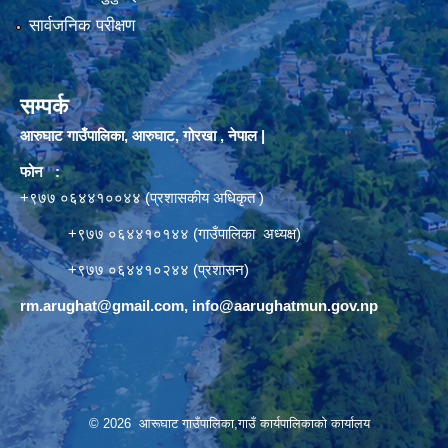
सार्वजनिक परीक्षण
सम्पर्क
आरुघाट गाउँपालिका, आरुघाट, गोरखा , नेपाल |
फोन :
+९७७ ०६४४१००४४ (प्रशासकीय अधिकृत )
+९७७ ०६४४१०१४४ (गाउँपालिका अध्यक्ष)
+९७७ ०६४४१०२४४ (प्रशासन)
rm.arughat@gmail.com
,
info@aarughatmun.gov.np
© 2026 आरूघाट गाउँपालिका,गाउँ कार्यपालिकाको कार्यालय