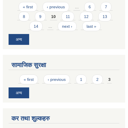
Pages
« first
‹ previous
…
6
7
8
9
10
11
12
13
14
…
next ›
last »
अन्य
सामाजिक सुरक्षा
Pages
« first
‹ previous
1
2
3
अन्य
कर तथा शुल्कहरु