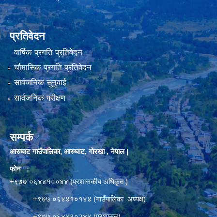
प्रतिवेदन
वार्षिक प्रगति प्रतिवेदन
चौमासिक प्रगति प्रतिवेदन
सार्वजनिक सुनुवाई
सार्वजनिक परीक्षण
सम्पर्क
आरुघाट गाउँपालिका, आरुघाट, गोरखा , नेपाल |
फोन :
+९७७ ०६४४१००४४ (प्रशासकीय अधिकृत )
+९७७ ०६४४१०१४४ (गाउँपालिका अध्यक्ष)
+९७७ ०६४४१०२४४ (प्रशासन)