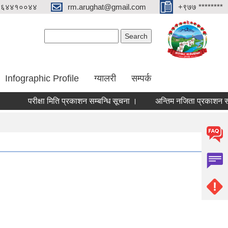
०६४४१००४४
rm.arughat@gmail.com
+९७७ ********
Search form
Search
Infographic Profile
ग्यालरी
सम्पर्क
परीक्षा मिति प्रकाशन सम्बन्धि सूचना ।
अन्तिम नजिता प्रकाशन सम्बन्धि 