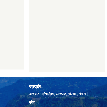
सम्पर्क
आरुघाट गाउँपालिका, आरुघाट, गोरखा , नेपाल |
फोन :