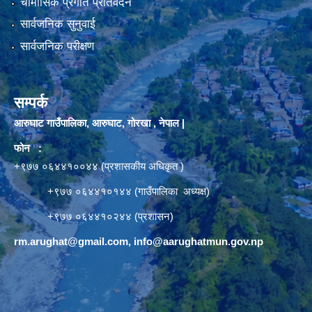
चौमासिक प्रगति प्रतिवेदन
सार्वजनिक सुनुवाई
सार्वजनिक परीक्षण
सम्पर्क
आरुघाट गाउँपालिका, आरुघाट, गोरखा , नेपाल |
फोन :
+९७७ ०६४४१००४४ (प्रशासकीय अधिकृत )
+९७७ ०६४४१०१४४ (गाउँपालिका अध्यक्ष)
+९७७ ०६४४१०२४४ (प्रशासन)
rm.arughat@gmail.com
,
info@aarughatmun.gov.np