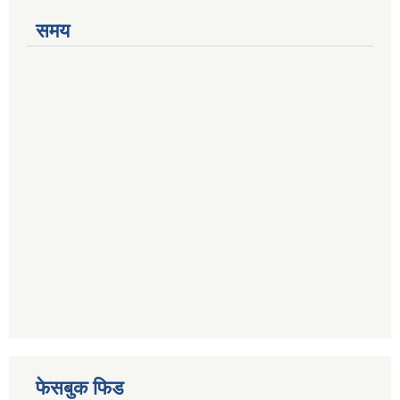
समय
फेसबुक फिड