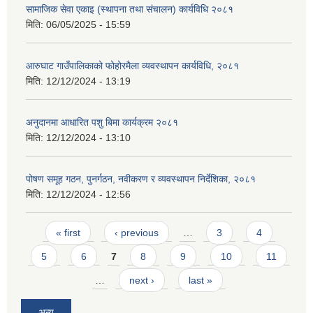
सामाजिक सेवा एकाइ (स्थापना तथा संचालन) कार्यविधि २०८१
मिति:
06/05/2025 - 15:59
आरुघाट गाउँपालिकाको फोहोरमैला व्यवस्थापन कार्यविधि, २०८१
आ.व २०७४/०७५ तेस्रो चौमासीक सामाजिक सुरक्षा भत्ता पाउनुहुने वडागत लाभ ग्राहीहरुको सूची |
मिति:
12/12/2024 - 13:19
अनुदानमा आधारित पशु बिमा कार्यक्रम २०८१
मिति:
12/12/2024 - 13:10
पोषण समूह गठन, पुनर्गठन, नवीकरण र व्यवस्थापन निर्देशिका, २०८१
मिति:
12/12/2024 - 12:56
Pages
« first
‹ previous
…
3
4
5
6
7
8
9
10
11
…
next ›
last »
आरुघाट गाउँपालिकाको प्रशासकीय कार्यविधि (नियमित गर्ने ) एेन, २०७४
अन्य