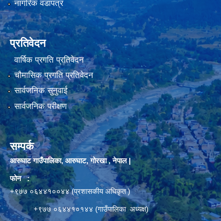
नागरिक वडापत्र
प्रतिवेदन
वार्षिक प्रगति प्रतिवेदन
चौमासिक प्रगति प्रतिवेदन
सार्वजनिक सुनुवाई
सार्वजनिक परीक्षण
सम्पर्क
आरुघाट गाउँपालिका, आरुघाट, गोरखा , नेपाल |
फोन :
+९७७ ०६४४१००४४ (प्रशासकीय अधिकृत )
+९७७ ०६४४१०१४४ (गाउँपालिका अध्यक्ष)