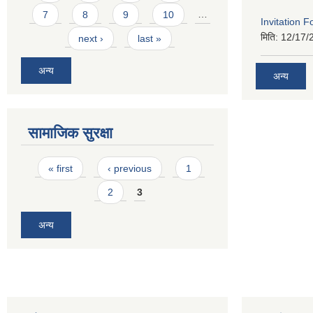
7
8
9
10
…
Invitation F
मिति:
12/17/
next ›
last »
अन्य
अन्य
सामाजिक सुरक्षा
Pages
« first
‹ previous
1
2
3
अन्य