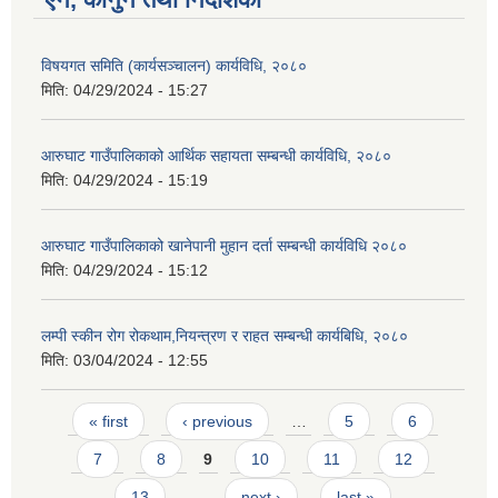
विषयगत समिति (कार्यसञ्चालन) कार्यविधि, २०८०
मिति:
04/29/2024 - 15:27
आ.व २०७४/०७५ तेस्रो चौमासीक सामाजिक सुरक्षा भत्ता पाउनुहुने वडागत लाभ ग्राहीहरुको सूची |
आरुघाट गाउँपालिकाको आर्थिक सहायता सम्बन्धी कार्यविधि, २०८०
मिति:
04/29/2024 - 15:19
आरुघाट गाउँपालिकाको खानेपानी मुहान दर्ता सम्बन्धी कार्यविधि २०८०
मिति:
04/29/2024 - 15:12
लम्पी स्कीन रोग रोकथाम,नियन्त्रण र राहत सम्बन्धी कार्यबिधि, २०८०
मिति:
03/04/2024 - 12:55
Pages
« first
‹ previous
…
5
6
आरुघाट गाउँपालिकाको प्रशासकीय कार्यविधि (नियमित गर्ने ) एेन, २०७४
7
8
9
10
11
12
13
…
next ›
last »