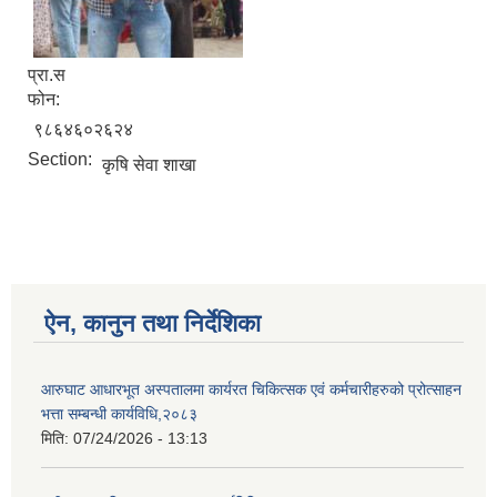
प्रा.स
फोन:
आ.व २०७४/०७५ तेस्रो चौमासीक सामाजिक सुरक्षा भत्ता पाउनुहुने वडागत लाभ ग्राहीहरुको सूची |
९८६४६०२६२४
Section:
कृषि सेवा शाखा
ऐन, कानुन तथा निर्देशिका
आरुघाट आधारभूत अस्पतालमा कार्यरत चिकित्सक एवं कर्मचारीहरुको प्रोत्साहन
भत्ता सम्बन्धी कार्यविधि,२०८३
मिति:
07/24/2026 - 13:13
आरुघाट गाउँपालिकाको प्रशासकीय कार्यविधि (नियमित गर्ने ) एेन, २०७४