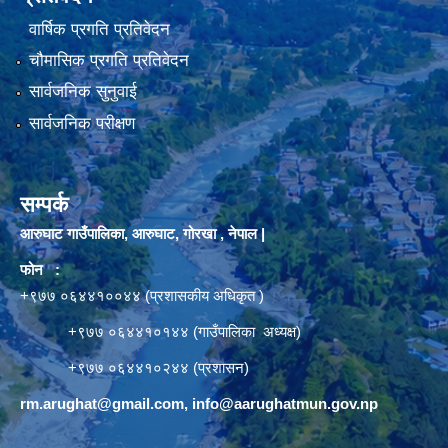
वार्षिक प्रगति प्रतिवेदन
चौमासिक प्रगति प्रतिवेदन
सार्वजनिक सुनुवाई
सार्वजनिक परीक्षण
सम्पर्क
आरुघाट गाउँपालिका, आरुघाट, गोरखा , नेपाल |
फोन :
+९७७ ०६४४१००४४ (प्रशासकीय अधिकृत )
+९७७ ०६४४१०१४४ (गाउँपालिका अध्यक्ष)
+९७७ ०६४४१०२४४ (प्रशासन)
rm.arughat@gmail.com
,
info@aarughatmun.gov.np