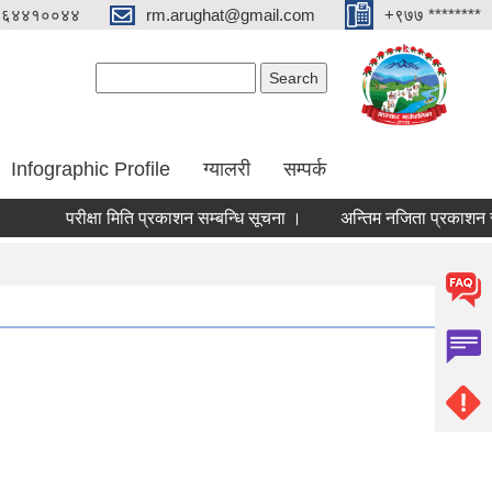
०६४४१००४४
rm.arughat@gmail.com
+९७७ ********
Search form
Search
Infographic Profile
ग्यालरी
सम्पर्क
परीक्षा मिति प्रकाशन सम्बन्धि सूचना ।
अन्तिम नजिता प्रकाशन सम्बन्ध