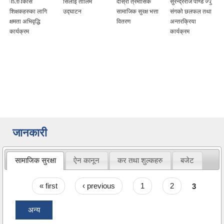
सिलाई तालिम
दोस्रो त्रैमासिक
सुरेन्द्रराज पाण्डे ज्यु
धन्यवाद ज्ञापन !!
उद्घाटन
सामाजिक सुरक्ष भत्ता
संगको छलफल तथा
वितरण
अन्तरक्रिया
कार्यक्रम
जानकारी
सामाजिक सुरक्षा
ऐन कानून
कर तथा शुल्कहरु
बजेट
Pages
« first
‹ previous
1
2
3
अन्य