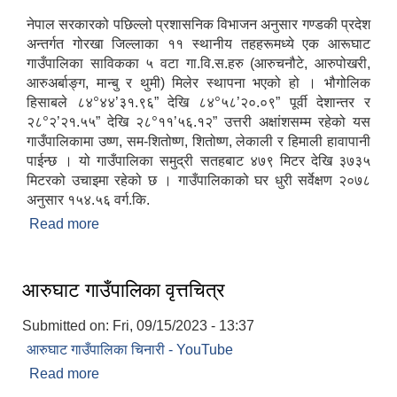
नेपाल सरकारको पछिल्लो प्रशासनिक विभाजन अनुसार गण्डकी प्रदेश
अन्तर्गत गोरखा जिल्लाका ११ स्थानीय तहहरूमध्ये एक आरूघाट
गाउँपालिका साविकका ५ वटा गा.वि.स.हरु (आरुचनौटे, आरुपोखरी,
आरुअर्बाङ्ग, मान्बु र थुमी) मिलेर स्थापना भएको हो । भौगोलिक
आ.व २०७४/०७५ तेस्रो चौमासीक सामाजिक सुरक्षा भत्ता पाउनुहुने वडागत लाभ ग्राहीहरुको सूची |
०
०
हिसाबले ८४
४४’३१.९६” देखि ८४
५८’२०.०९” पूर्वी देशान्तर र
०
०
२८
२’२१.५५” देखि २८
११’५६.१२” उत्तरी अक्षांशसम्म रहेको यस
गाउँपालिकामा उष्ण, सम-शितोष्ण, शितोष्ण, लेकाली र हिमाली हावापानी
पाईन्छ । यो गाउँपालिका समुद्री सतहबाट ४७९ मिटर देखि ३७३५
मिटरको उचाइमा रहेको छ । गाउँपालिकाको घर धुरी सर्वेक्षण २०७८
अनुसार १५४.५६ वर्ग.कि.
Read more
about आरुघाट गाउँपालिकाको संक्षिप्त परिचय
आरुघाट गाउँपालिका वृत्तचित्र
Submitted on:
Fri, 09/15/2023 - 13:37
आरुघाट गाउँपालिका चिनारी - YouTube
आरुघाट गाउँपालिकाको प्रशासकीय कार्यविधि (नियमित गर्ने ) एेन, २०७४
Read more
about आरुघाट गाउँपालिका वृत्तचित्र