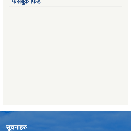
फेसबुक फिड
सूचनाहरु