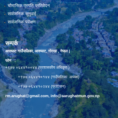
चौमासिक प्रगति प्रतिवेदन
सार्वजनिक सुनुवाई
सार्वजनिक परीक्षण
सम्पर्क
आरुघाट गाउँपालिका, आरुघाट, गोरखा , नेपाल |
फोन :
+९७७ ०६४४१००४४ (प्रशासकीय अधिकृत )
+९७७ ०६४४१०१४४ (गाउँपालिका अध्यक्ष)
+९७७ ०६४४१०२४४ (प्रशासन)
rm.arughat@gmail.com
,
info@aarughatmun.gov.np