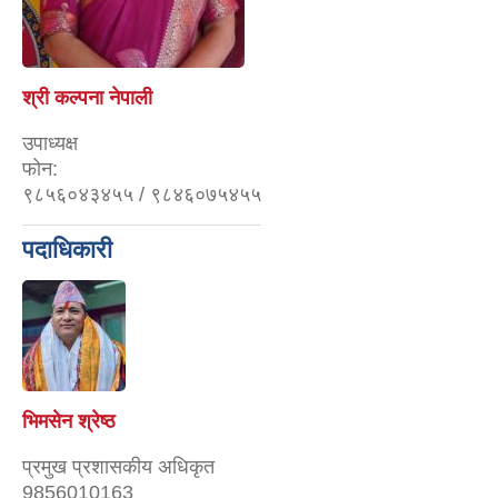
श्री कल्पना नेपाली
उपाध्यक्ष
फोन:
९८५६०४३४५५ / ९८४६०७५४५५
पदाधिकारी
भिमसेन श्रेष्ठ
प्रमुख प्रशासकीय अधिकृत
9856010163