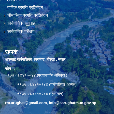
वार्षिक प्रगति प्रतिवेदन
चौमासिक प्रगति प्रतिवेदन
सार्वजनिक सुनुवाई
सार्वजनिक परीक्षण
सम्पर्क
आरुघाट गाउँपालिका, आरुघाट, गोरखा , नेपाल |
फोन :
+९७७ ०६४४१००४४ (प्रशासकीय अधिकृत )
+९७७ ०६४४१०१४४ (गाउँपालिका अध्यक्ष)
+९७७ ०६४४१०२४४ (प्रशासन)
rm.arughat@gmail.com
,
info@aarughatmun.gov.np